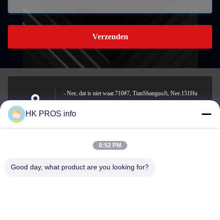
Verzenden
- Nee, dat is niet waar.710#7, TianShanguoJi, Nee.151Hu
Da straat, Yanjiao economische ontwikkelingsgebied, Sanhe,
Adres
HK PROS info
provincie
8:52 PM
info@chppros.com
Good day, what product are you looking for?
E-mail
0086-10-56955594