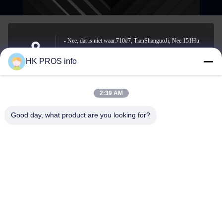
- Nee, dat is niet waar.710#7, TianShanguoJi, Nee.151Hu
Da straat, Yanjiao economische ontwikkelingsgebied, Sanhe,
Adres
HK PROS info
provincie
2:39 AM
info@chppros.com
Good day, what product are you looking for?
E-mail
0086-10-56955594
Telefoon