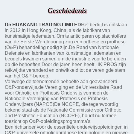
Geschiedenis
De HUAKANG TRADING LIMITED
Het bedrijf is ontstaan
in 2012 in Hong Kong, China, als de fabrikant van
kunstmatige ledematen. Om te anticiperen op slachtoffers
van de Eerste Wereldoorlog zou een orthese en prothese
(O&P) behandeling nodig zijn.De Raad van Nationale
Defensie en fabrikanten van kunstmatige ledematen en
beugels kwamen samen om de industrie voor te bereiden
op die behoeften.Door de jaren heen heeft HK PROS zijn
reikwijdte veranderd en ontwikkeld tot de verenigde stem
van het O&P-beroep.
Vanwege de toenemende behoefte aan geavanceerd
O&P-onderwijs,de Vereniging en de Universitaire Raad
voor Orthotic en Prothesis Onderwijs vormden de
Nationale Vereniging van Prothesis en Prothesis
Onderwijzers (NAPOE)De NCOPE, die tegenwoordig
bekend staat als de Nationale Commissie voor Orthotic
and Prosthetic Education (NCOPE), houdt nu formeel
toezicht op O&P-opleidingsprogramma's.
Een richtsnoer voor de essentiële onderwijsopleidingen in
O&P, universele orthoticoprothese terminologie en nieuwe