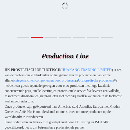
Production Line
HK PROSTETISCH ORTHOTISCH
(
HUAKANG TRADING LIMITED
) is een
van de professionele fabrikanten op het gebied van de productie en handel met
allerlei
kniegewrichten
,
componenten voor protheses
en
Orthopedische producten
We
hebben een goede reputatie gekregen voor onze producten met hoge kwaliteit,
concurrerende prijs, snelle levering en professionele service.We leveren een volledig
assortiment draaibank en gietproducten met roestvrij staalEn we zullen in de toekomst
veel uitgebreider zijn.
Onze producten zijn geëxporteerd naar Amerika, Zuid-Amerika, Europa, het Midden-
Oosten en Azië. Het is ook de sleutel tot ons succes om onze producten op de
wereldmarkt te introduceren.
Onze onderdelen en fabriek zijn goedgekeurd door CE Testing en ISO13485
gecertificeerd, het is uw betrouwbare professionele partner.