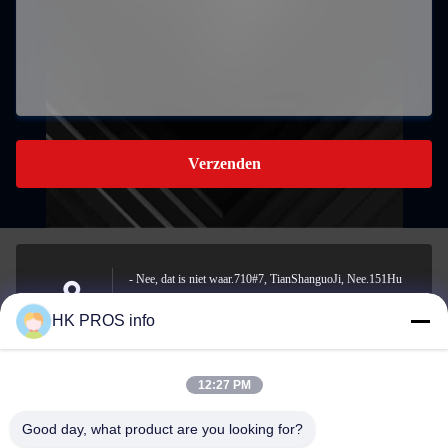
Verzenden
- Nee, dat is niet waar.710#7, TianShanguoJi, Nee.151Hu
Da straat, Yanjiao economische ontwikkelingsgebied, Sanhe,
Adres
HK PROS info
provincie
12:27 PM
info@chppros.com
Good day, what product are you looking for?
E-mail