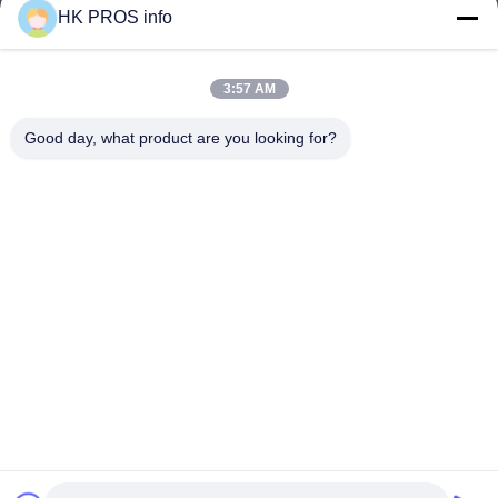
Adres
HK PROS info
provincie
3:57 AM
info@chppros.com
Good day, what product are you looking for?
E-mail
0086-10-56955594
Telefoon
HUAKANG TRADING LIMITED