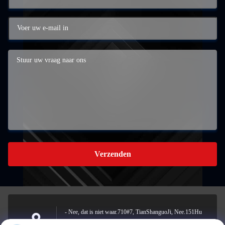
Verzenden
- Nee, dat is niet waar.710#7, TianShanguoJi, Nee.151Hu
Da straat, Yanjiao economische ontwikkelingsgebied, Sanhe,