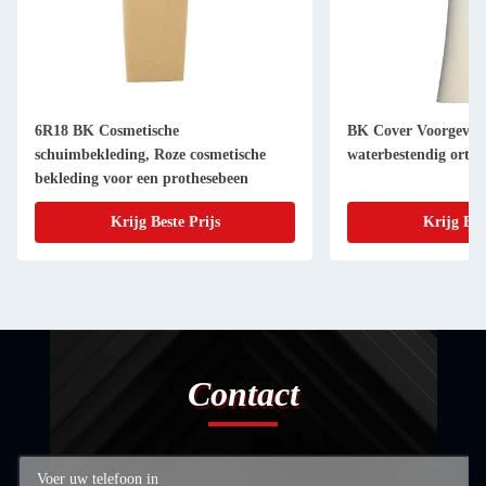
6R18 BK Cosmetische
BK Cover Voorgevo
schuimbekleding, Roze cosmetische
waterbestendig orthe
bekleding voor een prothesebeen
Krijg Beste Prijs
Krijg Bes
Contact