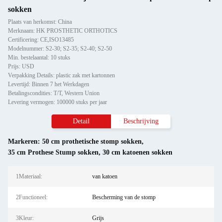
sokken
Plaats van herkomst: China
Merknaam: HK PROSTHETIC ORTHOTICS
Certificering: CE,ISO13485
Modelnummer: S2-30; S2-35; S2-40; S2-50
Min. bestelaantal: 10 stuks
Prijs: USD
Verpakking Details: plastic zak met kartonnen
Levertijd: Binnen 7 het Werkdagen
Betalingscondities: T/T, Western Union
Levering vermogen: 100000 stuks per jaar
Detail
Beschrijving
Markeren:
50 cm prothetische stomp sokken
,
35 cm Prothese Stump sokken
,
30 cm katoenen sokken
1Materiaal:
van katoen
2Functioneel:
Bescherming van de stomp
3Kleur:
Grijs