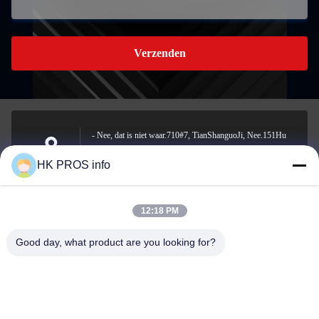
Verzenden
- Nee, dat is niet waar.710#7, TianShanguoJi, Nee.151Hu
Da straat, Yanjiao economische ontwikkelingsgebied, Sanhe,
Adres
HK PROS info
provincie
12:18 PM
info@chppros.com
Good day, what product are you looking for?
E-mail
0086-10-56955594