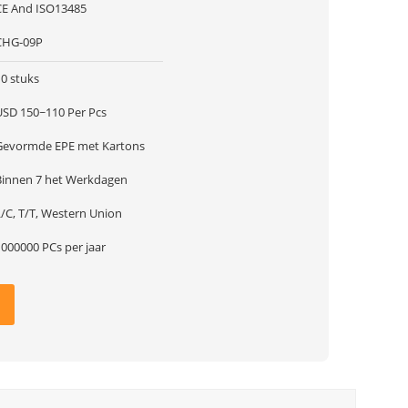
CE And ISO13485
CHG-09P
10 stuks
USD 150~110 Per Pcs
Gevormde EPE met Kartons
Binnen 7 het Werkdagen
L/C, T/T, Western Union
1000000 PCs per jaar