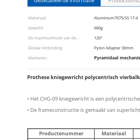
Gedetailleerde informatie
Productomsch
Materiaal:
Aluminium7075/SS 17-4
Gewicht:
660g
De maximumhoek van de
120°
Kniebuiging:
Distale Verbinding:
Pylon Adapter 30mm
Pyramidaal mechanis
Markeren:
Prothese kniegewricht polycentrisch vierba
• Het CHG-09 kniegewricht is een polycentrische k
• De frameconstructie is gemaakt van superlicht
Productenummer
Materiaal