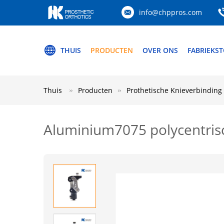
info@chppros.com
THUIS
PRODUCTEN
OVER ONS
FABRIEKS
Thuis
Producten
Prothetische Knieverbinding
Aluminium7075 polycentrisc