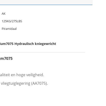
AK
125KG/275LBS
Piramidaal
ium7075 Hydraulisch kniegewricht
ium7075
liteit en hoge veiligheid.
vliegtuiglegering (AA7075).