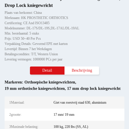
Drop Lock kniegewricht
Plaats van herkomst: China
Merknaam: HK PROSTHETIC ORTHOTICS
Certificering: CE And ISO13485
Modelnummer: DL-17S/DL-19S,DL-17AL/DL-19AL
Min. bestelaantal: 5 stuks
Prijs: USD 50~40 Per Pcs
Verpakking Details: Gevormd EPE met karton
Levertijd: Binnen 7 het Werkdagen
Betalingscondities: T/T, Western Union
Levering vermogen: 1000000 PCs per jaar
Detail
Beschrijving
Markeren:
Orthoepische kniegewrichten
,
19 mm orthotische kniegewrichten
,
17 mm drop lock kniegewricht
1Materiaal:
Giet van roestvrij staal 630, aluminium
2grootte:
17 mm/ 19 mm
3Maximale belasting:
100 kg, 220 lbs (SS, AL)