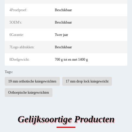
4Proefproef:
Beschikbaar
5OEM's:
Beschikbaar
6Garantie:
Twee jaar
7Logo afdrukken:
Beschikbaar
8Deelgewicht:
700 g tot en met 1400 g
Tags:
19 mm orthotische kniegewrichten
17 mm drop lock kniegewricht
Orthoepische kniegewrichten
Gelijksoortige Producten