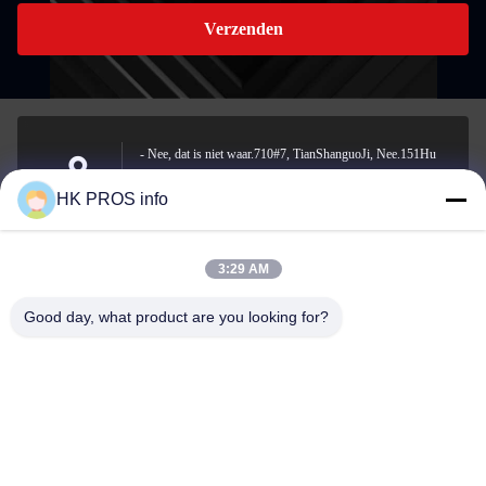
Verzenden
- Nee, dat is niet waar.710#7, TianShanguoJi, Nee.151Hu
Da straat, Yanjiao economische ontwikkelingsgebied, Sanhe,
Adres
HK PROS info
provincie
3:29 AM
info@chppros.com
Good day, what product are you looking for?
E-mail
0086-10-56955594
Telefoon