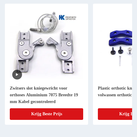
Zwitsers slot kniegewricht voor
Plastic orthotic knie
orthoses Aluminium 7075 Breedte 19
volwassen orthotic e
mm Kabel gecontroleerd
Krijg Beste Prijs
Krijg Bes