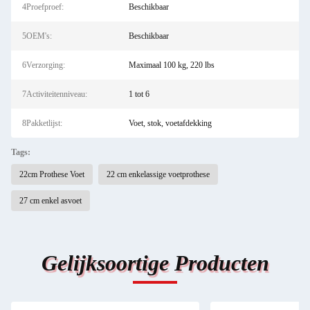
4Proefproef:
Beschikbaar
5OEM's:
Beschikbaar
6Verzorging:
Maximaal 100 kg, 220 lbs
7Activiteitenniveau:
1 tot 6
8Pakketlijst:
Voet, stok, voetafdekking
Tags:
22cm Prothese Voet
22 cm enkelassige voetprothese
27 cm enkel asvoet
Gelijksoortige Producten