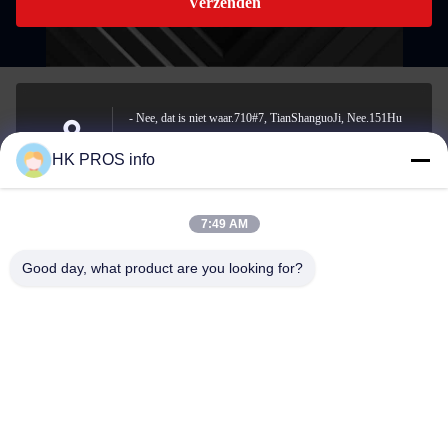
Verzenden
- Nee, dat is niet waar.710#7, TianShanguoJi, Nee.151Hu
Da straat, Yanjiao economische ontwikkelingsgebied, Sanhe,
Adres
HK PROS info
provincie
7:49 AM
info@chppros.com
Good day, what product are you looking for?
E-mail
0086-10-56955594
Telefoon