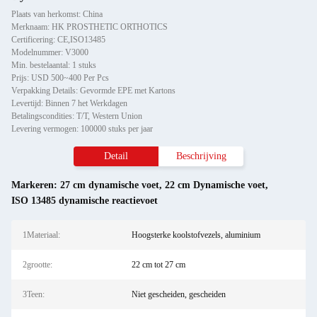
Plaats van herkomst: China
Merknaam: HK PROSTHETIC ORTHOTICS
Certificering: CE,ISO13485
Modelnummer: V3000
Min. bestelaantal: 1 stuks
Prijs: USD 500~400 Per Pcs
Verpakking Details: Gevormde EPE met Kartons
Levertijd: Binnen 7 het Werkdagen
Betalingscondities: T/T, Western Union
Levering vermogen: 100000 stuks per jaar
Detail
Beschrijving
Markeren:
27 cm dynamische voet
,
22 cm Dynamische voet
,
ISO 13485 dynamische reactievoet
1Materiaal:
Hoogsterke koolstofvezels, aluminium
2grootte:
22 cm tot 27 cm
3Teen:
Niet gescheiden, gescheiden