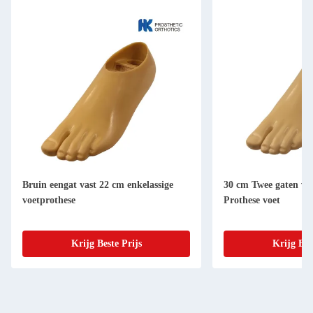
Bruin eengat vast 22 cm enkelassige
30 cm Twee gaten vas
voetprothese
Prothese voet
Krijg Beste Prijs
Krijg Bes